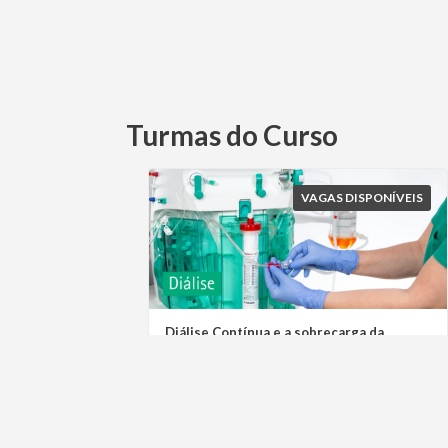
Turmas do Curso
VAGAS DISPONÍVEIS
Diálise Contínua e a sobrecarga da
enfermagem, como administrar?
Turma: Diálise Contínua e a sobrecarga
da enfermagem, como administrar?
Categoria: Webinar
Público-Alvo: Basíco